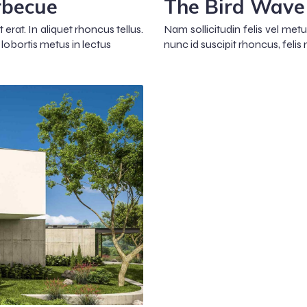
rbecue
The Bird Wave 
erat. In aliquet rhoncus tellus.
Nam sollicitudin felis vel me
lobortis metus in lectus
nunc id suscipit rhoncus, felis 