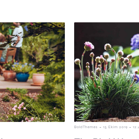
-
-
BoldThemes
15 Ekim 2019
12