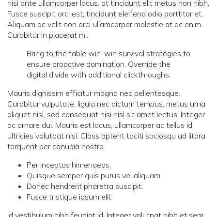
nisi ante ullamcorper lacus, at tincidunt elit metus non nibh.
Fusce suscipit orci est, tincidunt eleifend odio porttitor et.
Aliquam ac velit non orci ullamcorper molestie at ac enim.
Curabitur in placerat mi.
Bring to the table win-win survival strategies to
ensure proactive domination. Override the
digital divide with additional clickthroughs.
Mauris dignissim efficitur magna nec pellentesque.
Curabitur vulputate, ligula nec dictum tempus, metus urna
aliquet nisl, sed consequat nisi nisl sit amet lectus. Integer
ac ornare dui. Mauris est lacus, ullamcorper ac tellus id,
ultricies volutpat nisi. Class aptent taciti sociosqu ad litora
torquent per conubia nostra.
Per inceptos himenaeos.
Quisque semper quis purus vel aliquam.
Donec hendrerit pharetra suscipit.
Fusce tristique ipsum elit.
Id vestibulum nibh feugiat id. Integer volutpat nibh et sem